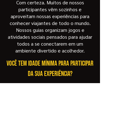
Com certeza. Muitos de nossos
participantes vêm sozinhos e
aproveitam nossas experiências para
conhecer viajantes de todo o mundo.
Nossos guias organizam jogos e
atividades sociais pensados ​​para ajudar
todos a se conectarem em um
ambiente divertido e acolhedor.
Você tem idade mínima para participar
da sua experiência?
A idade legal para consumir bebidas
alcoólicas e entrar em bares/clubes no
Peru é 18 anos. Então, você deve ter
essa idade ou mais para se juntar a nós.
Quantas pessoas costumam
participar?
O tamanho dos grupos varia de acordo