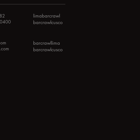
082
limabarcrawl
10400
barcrawlcusco
com
barcrawllima
l.com
barcrawlcusco