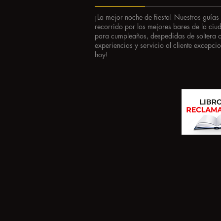
​¡La mejor noche de fiesta! Nuestros guías
recorrido por los mejores bares de la ciu
para cumpleaños, despedidas de soltera o
experiencias y servicio al cliente excepci
hoy!