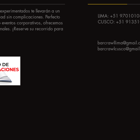
 experimentados te llevarán a un
LIMA: +51 970101
dad sin complicaciones. Perfecto
CUSCO: +51 9135
 eventos corporativos, ofrecemos
onales. ¡Reserve su recorrido para
barcrawllima@gmail.
barcrawlcusco@gmai